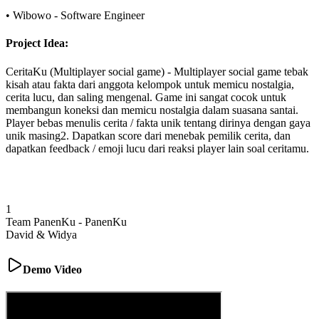
•
Wibowo
-
Software Engineer
Project Idea:
CeritaKu (Multiplayer social game)
-
Multiplayer social game tebak
kisah atau fakta dari anggota kelompok untuk memicu nostalgia,
cerita lucu, dan saling mengenal. Game ini sangat cocok untuk
membangun koneksi dan memicu nostalgia dalam suasana santai.
Player bebas menulis cerita / fakta unik tentang dirinya dengan gaya
unik masing2. Dapatkan score dari menebak pemilik cerita, dan
dapatkan feedback / emoji lucu dari reaksi player lain soal ceritamu.
1
Team PanenKu
-
PanenKu
David & Widya
Demo Video