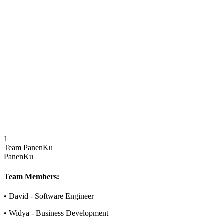
Emphasize ease of use and tangible benefits
Deliver Impact
Create solutions accessible to the general public
"
Don't just highlight the technology or technical demos—prioritize
ease of use, tangible benefits, and positive impact from your
application.
"
1
Team PanenKu
PanenKu
Team Members:
•
David
-
Software Engineer
•
Widya
-
Business Development