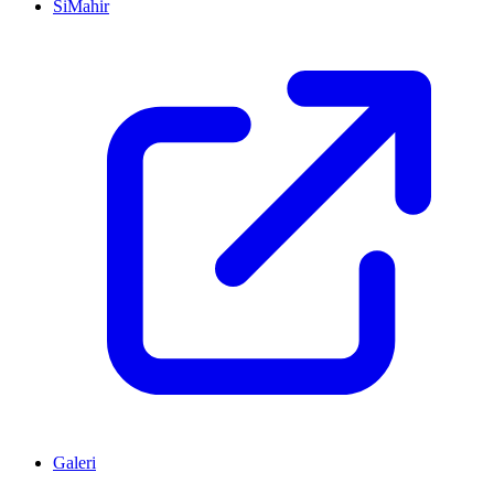
SiMahir
Galeri