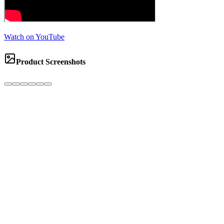
Watch on YouTube
Product Screenshots
1st Place
Rp 5,000,000
2nd Place
Rp 4,000,000