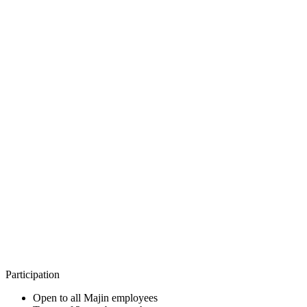
Prize
:
Rp 5,000,000
#
2
-
Team Div JhaM
Prize
:
Rp 4,000,000
#
3
-
Team SaTiForce
Prize
:
Rp 3,000,000
#
4
-
Team PanenKu
Prize
:
Rp 2,000,000
#
5
-
Team FunFact
Prize
:
Rp 1,000,000
Participation
Open to all Majin employees