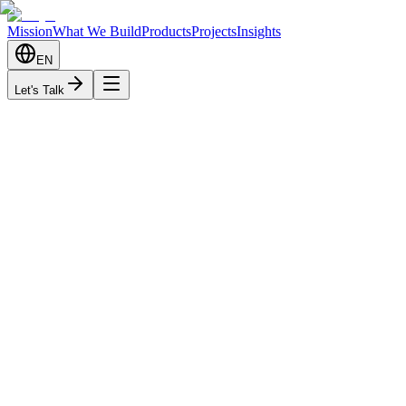
Mission
What We Build
Products
Projects
Insights
EN
Let's Talk
When
June 20-21, 2025
Friday 9AM - Saturday 4PM