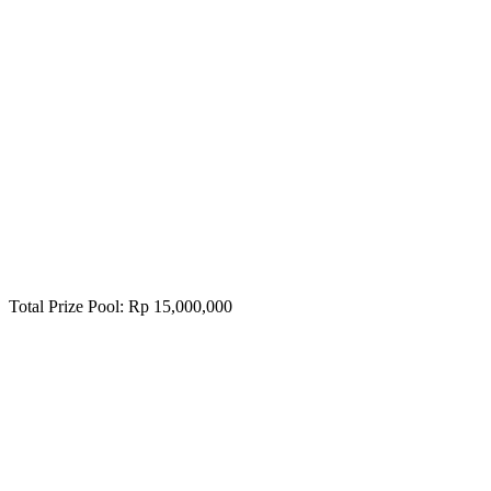
3rd Place
Rp 3,000,000
4th Place
Rp 2,000,000
5th Place
Rp 1,000,000
Total Prize Pool
:
Rp 15,000,000
#
1
-
Team Ternak Utang