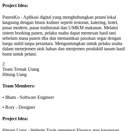
Project Idea:
PanenKu
-
Aplikasi digital yang menghubungkan petani lokal
langsung dengan bisnis kuliner seperti restoran, katering, hotel,
pasar modern, pasar tradisional dan UMKM makanan. Melalui
sistem booking panen, pelaku usaha dapat memesan hasil tani
sebelum masa panen tiba dan memastikan pasokan segar dengan
harga stabil tanpa perantara. Menguntungkan untuk pelaku usaha
dalam menejemen stok bahan dan menjemen produktif tanam hasil
bumi untuk petani.
2
Team Ternak Utang
Hitung Uang
Team Members:
•
Ilham
-
Software Engineer
•
Rory
-
Designer
Project Idea:
Hitung Uang
-
Website Tools mengenai Finance atau keuangan