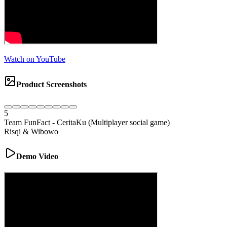
Watch on YouTube
Product Screenshots
5
Team FunFact
-
CeritaKu (Multiplayer social game)
Risqi & Wibowo
Demo Video