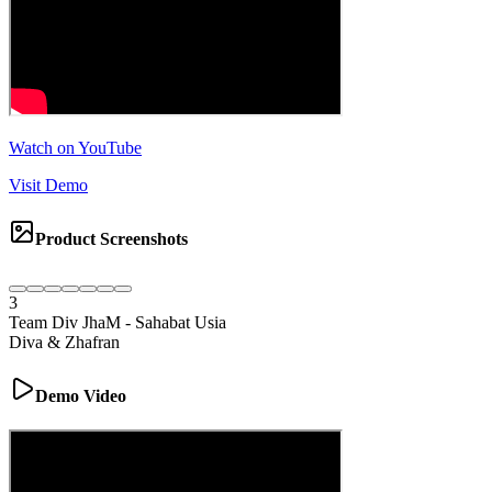
Watch on YouTube
Visit Demo
Product Screenshots
3
Team Div JhaM
-
Sahabat Usia
Diva & Zhafran
Demo Video